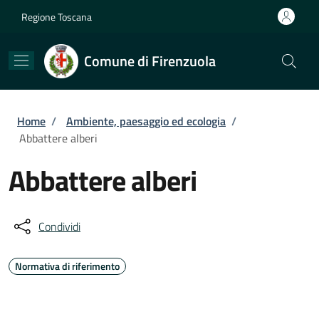
Salta al contenuto principale
Skip to footer content
Regione Toscana
Comune di Firenzuola
Briciole di pane
Home
/
Ambiente, paesaggio ed ecologia
/
Abbattere alberi
Abbattere alberi
Condividi
Normativa di riferimento