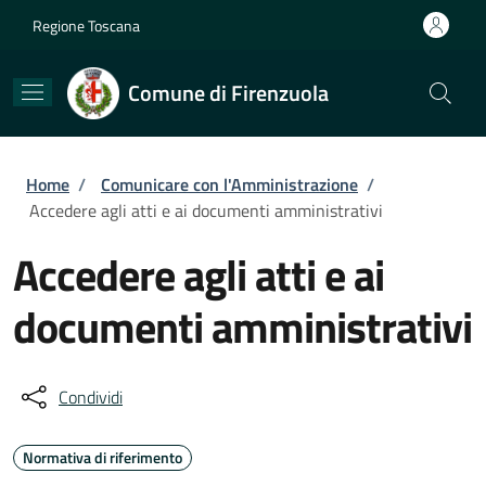
Salta al contenuto principale
Skip to footer content
Regione Toscana
Comune di Firenzuola
Briciole di pane
Home
/
Comunicare con l'Amministrazione
/
Accedere agli atti e ai documenti amministrativi
Accedere agli atti e ai
documenti amministrativi
Condividi
Normativa di riferimento