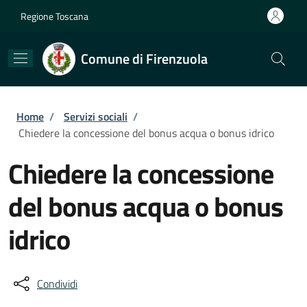
Salta al contenuto principale
Skip to footer content
Regione Toscana
Comune di Firenzuola
Briciole di pane
Home
/
Servizi sociali
/
Chiedere la concessione del bonus acqua o bonus idrico
Chiedere la concessione
del bonus acqua o bonus
idrico
Condividi