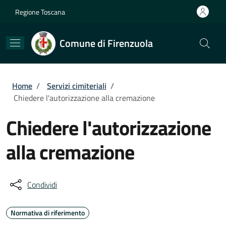
Salta al contenuto principale
Skip to footer content
Regione Toscana
Comune di Firenzuola
Briciole di pane
Home
/
Servizi cimiteriali
/
Chiedere l'autorizzazione alla cremazione
Chiedere l'autorizzazione
alla cremazione
Condividi
Normativa di riferimento