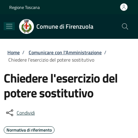
Salta al contenuto principale
Skip to footer content
Regione Toscana
Comune di Firenzuola
Briciole di pane
Home
/
Comunicare con l'Amministrazione
/
Chiedere l'esercizio del potere sostitutivo
Chiedere l'esercizio del
potere sostitutivo
Condividi
Normativa di riferimento