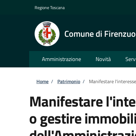
Salta al contenuto principale
Skip to footer content
Regione Toscana
Comune di Firenzuo
Amministrazione
Novità
Serv
Briciole di pane
Home
/
Patrimonio
/
Manifestare l'interesse
Manifestare l'int
o gestire immobili
dell'Amministraz