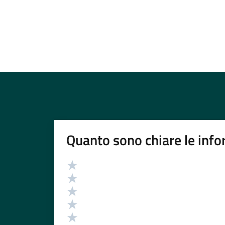
Quanto sono chiare le info
Valutazione
Valuta 5 stelle su 5
Valuta 4 stelle su 5
Valuta 3 stelle su 5
Valuta 2 stelle su 5
Valuta 1 stelle su 5