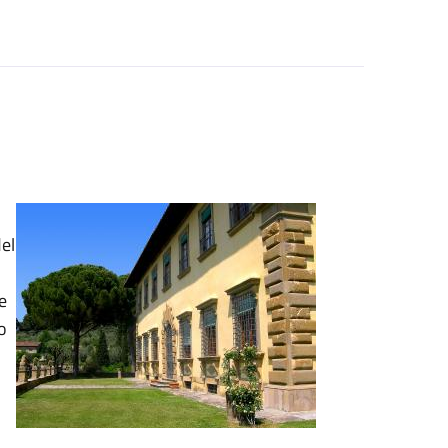
del
i
e
o