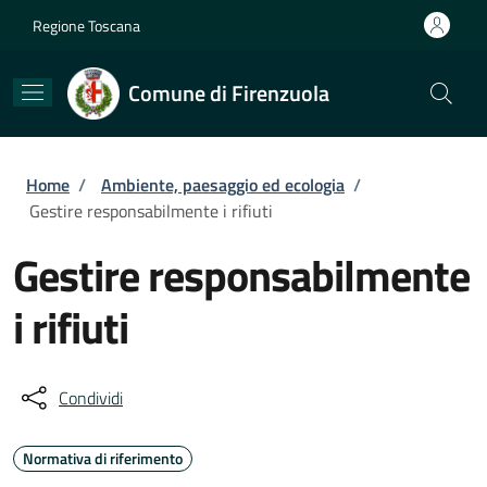
Salta al contenuto principale
Skip to footer content
Regione Toscana
Comune di Firenzuola
Briciole di pane
Home
/
Ambiente, paesaggio ed ecologia
/
Gestire responsabilmente i rifiuti
Gestire responsabilmente
i rifiuti
Condividi
Normativa di riferimento