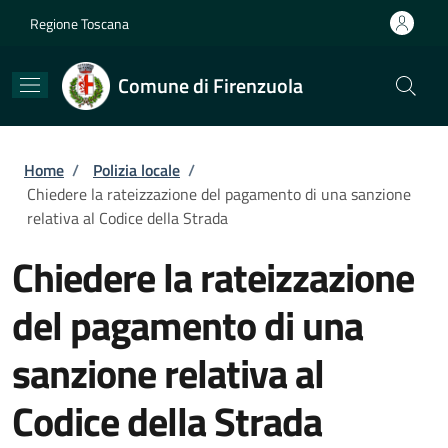
Salta al contenuto principale
Skip to footer content
Regione Toscana
Comune di Firenzuola
Briciole di pane
Home
/
Polizia locale
/
Chiedere la rateizzazione del pagamento di una sanzione
relativa al Codice della Strada
Chiedere la rateizzazione
del pagamento di una
sanzione relativa al
Codice della Strada