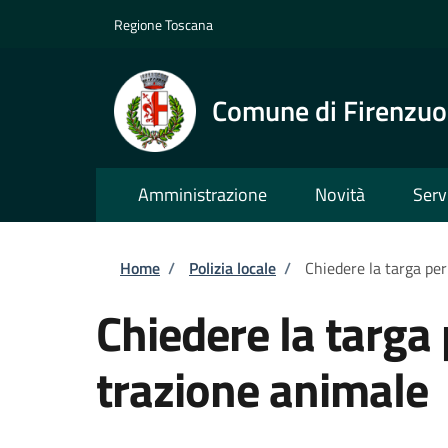
Salta al contenuto principale
Skip to footer content
Regione Toscana
Comune di Firenzuo
Amministrazione
Novità
Serv
Briciole di pane
Home
/
Polizia locale
/
Chiedere la targa per
Chiedere la targa 
trazione animale