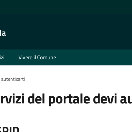
la
izi
Vivere il Comune
i autenticarti
rvizi del portale devi a
SPID