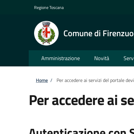
Salta al contenuto principale
Skip to footer content
Regione Toscana
Comune di Firenzuo
Amministrazione
Novità
Serv
Briciole di pane
Home
/
Per accedere ai servizi del portale dev
Per accedere ai se
Autenticazione con 