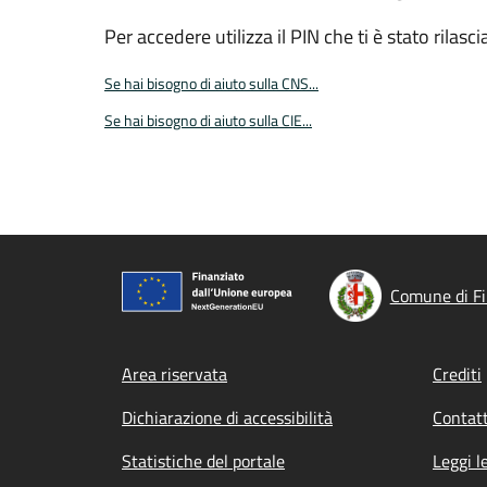
Per accedere utilizza il PIN che ti è stato rilasci
Se hai bisogno di aiuto sulla CNS...
Se hai bisogno di aiuto sulla CIE...
Comune di Fi
Footer menu
Area riservata
Crediti
Dichiarazione di accessibilità
Contatt
Statistiche del portale
Leggi l