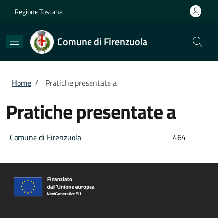
Salta al contenuto principale
Skip to footer content
Regione Toscana
Comune di Firenzuola
Briciole di pane
Home
/
Pratiche presentate a
Pratiche presentate a
Comune di Firenzuola
464