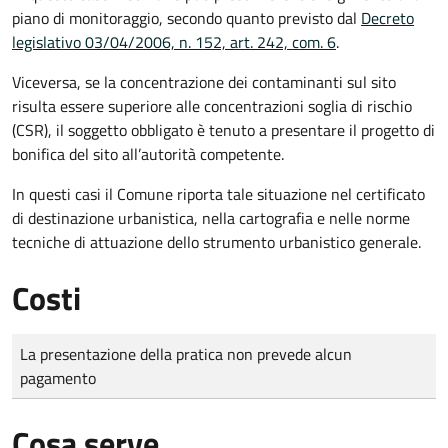
piano di monitoraggio, secondo quanto previsto dal
Decreto
legislativo 03/04/2006, n. 152, art. 242, com. 6
.
Viceversa, se la concentrazione dei contaminanti sul sito
risulta essere superiore alle concentrazioni soglia di rischio
(CSR), il soggetto obbligato è tenuto a presentare il progetto di
bonifica del sito all’autorità competente.
In questi casi
il Comune riporta tale situazione nel certificato
di destinazione urbanistica, nella cartografia e nelle norme
tecniche di attuazione dello strumento urbanistico generale.
Costi
Tipo di pagamento
Importo
La presentazione della pratica non prevede alcun
pagamento
Cosa serve