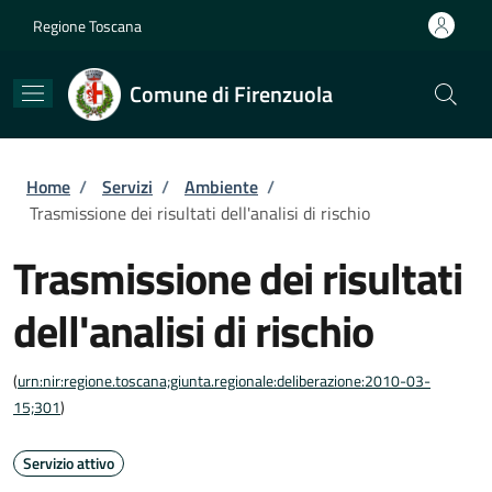
Salta al contenuto principale
Skip to footer content
Regione Toscana
Comune di Firenzuola
Briciole di pane
Home
/
Servizi
/
Ambiente
/
Trasmissione dei risultati dell'analisi di rischio
Trasmissione dei risultati
dell'analisi di rischio
(
urn:nir:regione.toscana;giunta.regionale:deliberazione:2010-03-
15;301
)
Servizio attivo