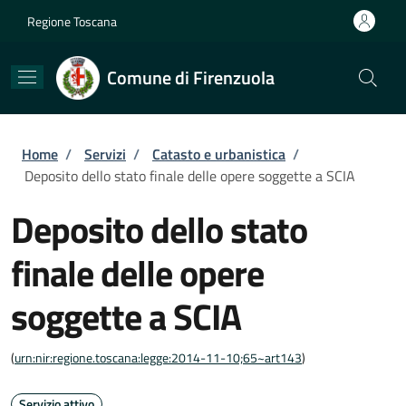
Salta al contenuto principale
Skip to footer content
Regione Toscana
Comune di Firenzuola
Briciole di pane
Home
/
Servizi
/
Catasto e urbanistica
/
Deposito dello stato finale delle opere soggette a SCIA
Deposito dello stato
finale delle opere
soggette a SCIA
(
urn:nir:regione.toscana:legge:2014-11-10;65~art143
)
Servizio attivo