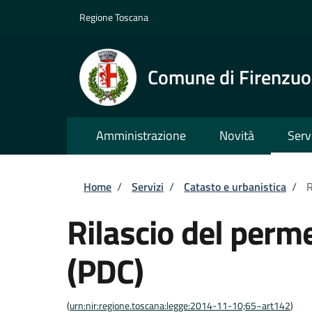
Salta al contenuto principale
Skip to footer content
Regione Toscana
Comune di Firenzuo
Amministrazione
Novità
Serv
Briciole di pane
Home
/
Servizi
/
Catasto e urbanistica
/
R
Rilascio del perme
(PDC)
(
urn:nir:regione.toscana:legge:2014-11-10;65~art142
)