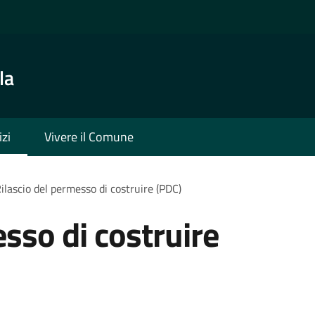
la
izi
Vivere il Comune
ilascio del permesso di costruire (PDC)
sso di costruire