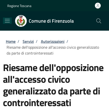
Salta al contenuto principale
Skip to footer content
Regione Toscana
Comune di Firenzuola
Briciole di pane
Home
/
Servizi
/
Autorizzazioni
/
Riesame dell'opposizione all'accesso civico generalizzato
da parte di controinteressati
Riesame dell'opposizione
all'accesso civico
generalizzato da parte di
controinteressati