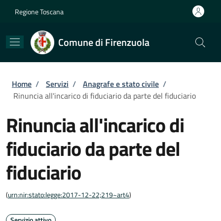
Salta al contenuto principale
Skip to footer content
Regione Toscana
Comune di Firenzuola
Briciole di pane
Home
/
Servizi
/
Anagrafe e stato civile
/
Rinuncia all'incarico di fiduciario da parte del fiduciario
Rinuncia all'incarico di
fiduciario da parte del
fiduciario
(
urn:nir:stato:legge:2017-12-22;219~art4
)
Servizio attivo