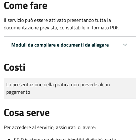
Come fare
Il servizio può essere attivato presentando tutta la
documentazione prevista, consultabile in formato PDF.
Moduli da compilare e documenti da allegare
Costi
Tipo di pagamento
Importo
La presentazione della pratica non prevede alcun
pagamento
Cosa serve
Per accedere al servizio, assicurati di avere:
SPID (sistema pubblico di identità digitale), carta