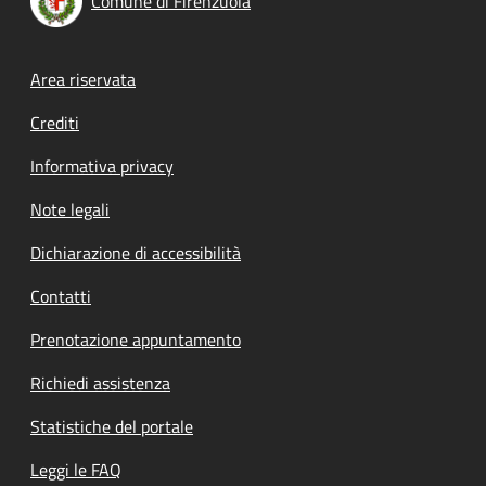
Comune di Firenzuola
Footer menu
Area riservata
Crediti
Informativa privacy
Note legali
Dichiarazione di accessibilità
Contatti
Prenotazione appuntamento
Richiedi assistenza
Statistiche del portale
Leggi le FAQ