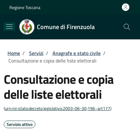
Salta al contenuto principale
Skip to footer content
Regione Toscana
Comune di Firenzuola
Briciole di pane
Home
/
Servizi
/
Anagrafe e stato civile
/
Consultazione e copia delle liste elettorali
Consultazione e copia
delle liste elettorali
(
urn:nir:stato:decreto.legislativo:2003-06-30;196~art177
)
Servizio attivo