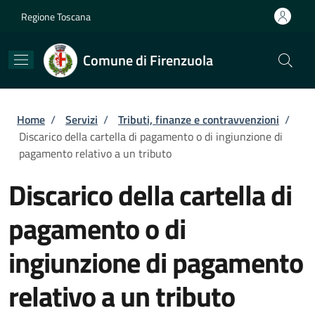
Salta al contenuto principale
Skip to footer content
Regione Toscana
Comune di Firenzuola
Briciole di pane
Home
/
Servizi
/
Tributi, finanze e contravvenzioni
/
Discarico della cartella di pagamento o di ingiunzione di
pagamento relativo a un tributo
Discarico della cartella di
pagamento o di
ingiunzione di pagamento
relativo a un tributo