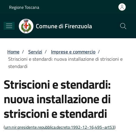
Salta al contenuto principale
Skip to footer content
Regione Toscana
Comune di Firenzuola
Briciole di pane
Home
/
Servizi
/
Imprese e commercio
/
Striscioni e stendardi: nuova installazione di striscioni e
stendardi
Striscioni e stendardi:
nuova installazione di
striscioni e stendardi
(
urn:nir:presidente.repubblica:decreto:1992-12-16;495~art53
)