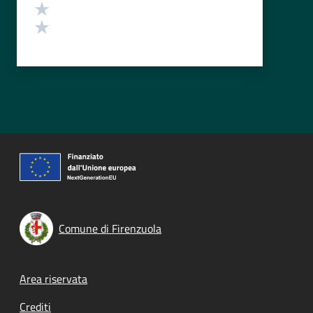
Valuta 2 stelle su 5
Valuta 1 stelle su 5
Comune di Firenzuola
Footer menu
Area riservata
Crediti