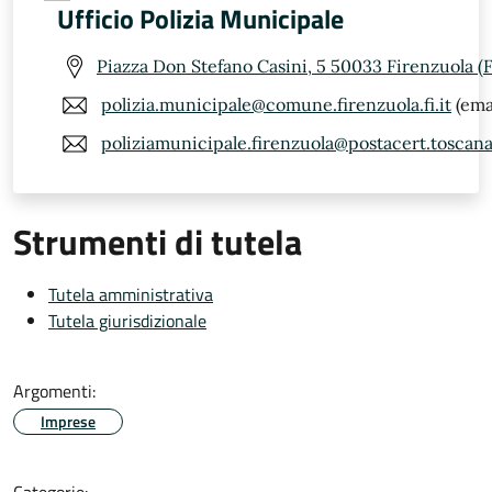
Ufficio Polizia Municipale
Piazza Don Stefano Casini, 5 50033 Firenzuola (F
polizia.municipale@comune.firenzuola.fi.it
(ema
poliziamunicipale.firenzuola@postacert.toscana
Strumenti di tutela
Tutela amministrativa
Tutela giurisdizionale
Argomenti:
Imprese
Categorie: