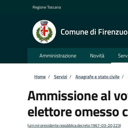
Salta al contenuto principale
Skip to footer content
Regione Toscana
Comune di Firenzuo
Amministrazione
Novità
Serv
Briciole di pane
Home
/
Servizi
/
Anagrafe e stato civile
/
Ammissione al vot
elettore omesso c
(
urn:nir:presidente.repubblica:decreto:1967-03-20;223
)