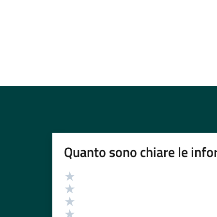
Quanto sono chiare le info
Valutazione
Valuta 5 stelle su 5
Valuta 4 stelle su 5
Valuta 3 stelle su 5
Valuta 2 stelle su 5