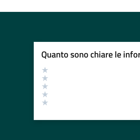
Quanto sono chiare le info
Valutazione
Valuta 5 stelle su 5
Valuta 4 stelle su 5
Valuta 3 stelle su 5
Valuta 2 stelle su 5
Valuta 1 stelle su 5