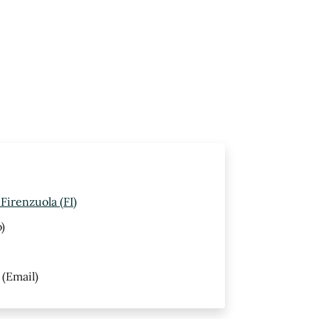
Firenzuola (FI)
)
(Email)