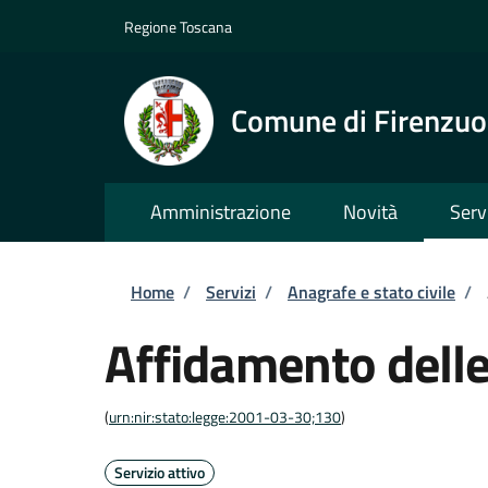
Salta al contenuto principale
Skip to footer content
Regione Toscana
Comune di Firenzuo
Amministrazione
Novità
Serv
Briciole di pane
Home
/
Servizi
/
Anagrafe e stato civile
/
Affidamento delle
(
urn:nir:stato:legge:2001-03-30;130
)
Servizio attivo