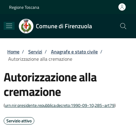
Salta al contenuto principale
Skip to footer content
Regione Toscana
Comune di Firenzuola
Briciole di pane
Home
/
Servizi
/
Anagrafe e stato civile
/
Autorizzazione alla cremazione
Autorizzazione alla
cremazione
(
urn:nir:presidente.repubblica:decreto:1990-09-10;285~art79
)
Servizio attivo