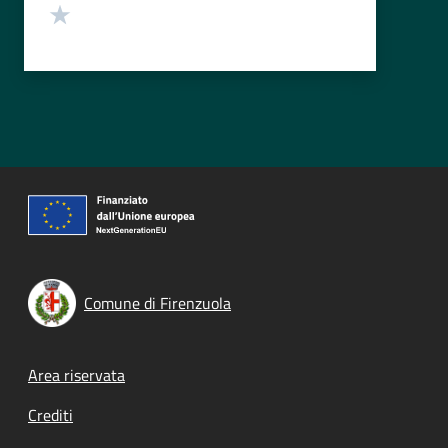
Valuta 1 stelle su 5
Comune di Firenzuola
Footer menu
Area riservata
Crediti