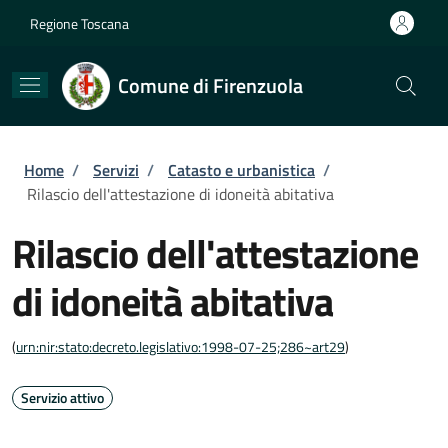
Salta al contenuto principale
Skip to footer content
Regione Toscana
Comune di Firenzuola
Briciole di pane
Home
/
Servizi
/
Catasto e urbanistica
/
Rilascio dell'attestazione di idoneità abitativa
Rilascio dell'attestazione
di idoneità abitativa
(
urn:nir:stato:decreto.legislativo:1998-07-25;286~art29
)
Servizio attivo