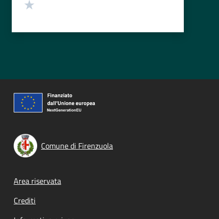
Valuta 1 stelle su 5
Comune di Firenzuola
Footer menu
Area riservata
Crediti