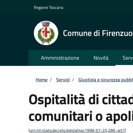
Salta al contenuto principale
Skip to footer content
Regione Toscana
Comune di Firenzuo
Amministrazione
Novità
Serv
Briciole di pane
Home
/
Servizi
/
Giustizia e sicurezza pubbl
Ospitalità di citta
comunitari o apol
(
urn:nir:stato:decreto.legislativo:1998-07-25;286~art7
)