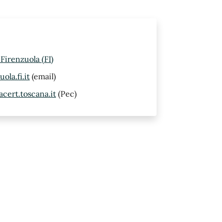
Firenzuola (FI)
la.fi.it
(email)
cert.toscana.it
(Pec)