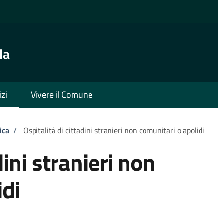
la
izi
Vivere il Comune
ica
/
Ospitalità di cittadini stranieri non comunitari o apolidi
dini stranieri non
idi