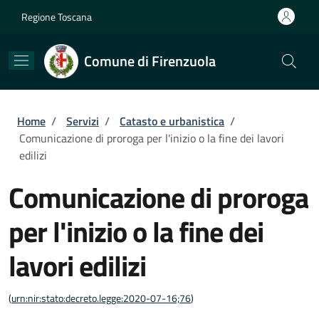
Salta al contenuto principale
Skip to footer content
Regione Toscana
Comune di Firenzuola
Briciole di pane
Home
/
Servizi
/
Catasto e urbanistica
/
Comunicazione di proroga per l'inizio o la fine dei lavori
edilizi
Comunicazione di proroga
per l'inizio o la fine dei
lavori edilizi
(
urn:nir:stato:decreto.legge:2020-07-16;76
)