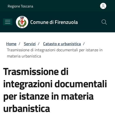
Salta al contenuto principale
Skip to footer content
Regione Toscana
Comune di Firenzuola
Briciole di pane
Home
/
Servizi
/
Catasto e urbanistica
/
Trasmissione di integrazioni documentali per istanze in
materia urbanistica
Trasmissione di
integrazioni documentali
per istanze in materia
urbanistica