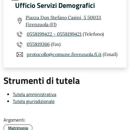
Ufficio Servizi Demografici
Piazza Don Stefano Casini, 5 50033
Firenzuola (FI)
0558199422 - 0558199421
(Telefono)
055819366
(Fax)
protocollo@comune.firenzuola.fi.it
(Email)
Strumenti di tutela
Tutela amministrativa
Tutela giurisdizionale
Argomenti:
Matrimonio