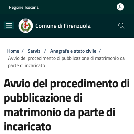
Salta al contenuto principale
Skip to footer content
Regione Toscana
Comune di Firenzuola
Briciole di pane
Home
/
Servizi
/
Anagrafe e stato civile
/
Avvio del procedimento di pubblicazione di matrimonio da
parte di incaricato
Avvio del procedimento di
pubblicazione di
matrimonio da parte di
incaricato