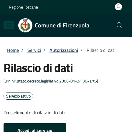
Salta al contenuto principale
Skip to footer content
Regione Toscana
Comune di Firenzuola
Briciole di pane
Home
/
Servizi
/
Autorizzazioni
/
Rilascio di dati
Rilascio di dati
(
urn:nir:stato:decreto.legislativo:2006-01-24;36~art5
)
Servizio attivo
Procedimento di rilascio di dati
Accedi al servizio