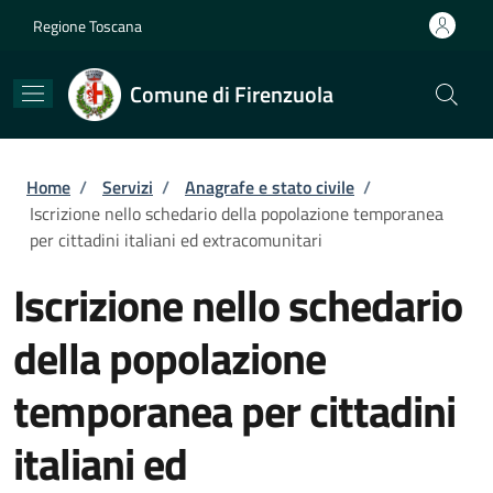
Salta al contenuto principale
Skip to footer content
Regione Toscana
Comune di Firenzuola
Briciole di pane
Home
/
Servizi
/
Anagrafe e stato civile
/
Iscrizione nello schedario della popolazione temporanea
per cittadini italiani ed extracomunitari
Iscrizione nello schedario
della popolazione
temporanea per cittadini
italiani ed