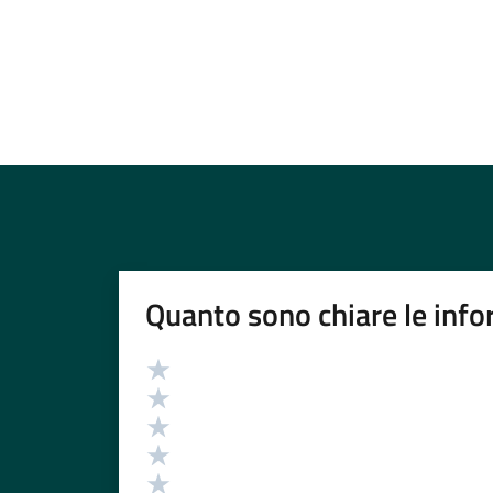
Quanto sono chiare le info
Valutazione
Valuta 5 stelle su 5
Valuta 4 stelle su 5
Valuta 3 stelle su 5
Valuta 2 stelle su 5
Valuta 1 stelle su 5