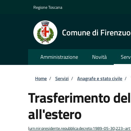
Salta al contenuto principale
Skip to footer content
Regione Toscana
Comune di Firenzuo
Amministrazione
Novità
Serv
Briciole di pane
Home
/
Servizi
/
Anagrafe e stato civile
/
Trasferimento del
all'estero
(
urn:nir:presidente.repubblica:decreto:1989-05-30;223~ar