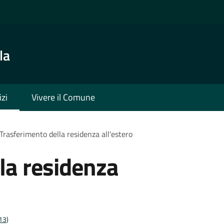
la
izi
Vivere il Comune
Trasferimento della residenza all'estero
la residenza
t13
)