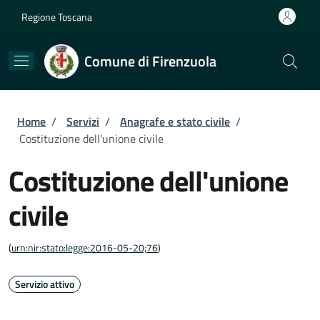
Salta al contenuto principale
Skip to footer content
Regione Toscana
Comune di Firenzuola
Briciole di pane
Home
/
Servizi
/
Anagrafe e stato civile
/
Costituzione dell'unione civile
Costituzione dell'unione
civile
(
urn:nir:stato:legge:2016-05-20;76
)
Servizio attivo