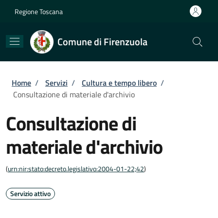
Salta al contenuto principale
Skip to footer content
Regione Toscana
Comune di Firenzuola
Briciole di pane
Home
/
Servizi
/
Cultura e tempo libero
/
Consultazione di materiale d'archivio
Consultazione di
materiale d'archivio
(
urn:nir:stato:decreto.legislativo:2004-01-22;42
)
Servizio attivo